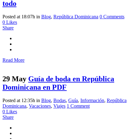
todo
Posted at 18:07h
in
Blog
,
República Dominicana
0 Comments
0
Likes
Share
Read More
29 May
Guía de boda en República
Dominicana en PDF
Posted at 12:35h
in
Blog
,
Bodas
,
Guía
,
Información
,
República
Dominicana
,
Vacaciones
,
Viajes
1 Comment
0
Likes
Share