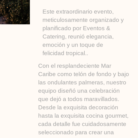
Este extraordinario evento,
meticulosamente organizado y
planificado por Eventos &
Catering, reunió elegancia,
emoción y un toque de
felicidad tropical..
Con el resplandeciente Mar
Caribe como telón de fondo y bajo
las ondulantes palmeras, nuestro
equipo diseñó una celebración
que dejó a todos maravillados.
Desde la exquisita decoración
hasta la exquisita cocina gourmet,
cada detalle fue cuidadosamente
seleccionado para crear una