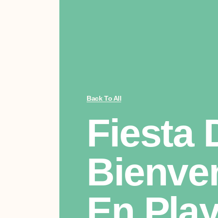
Back To All
Fiesta 
Bienve
En Pla