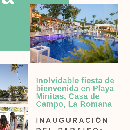
Inolvidable fiesta de
bienvenida en Playa
Minitas, Casa de
Campo, La Romana
INAUGURACIÓN