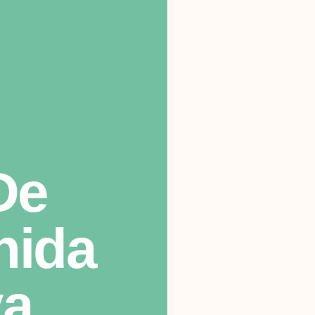
De
nida
ya